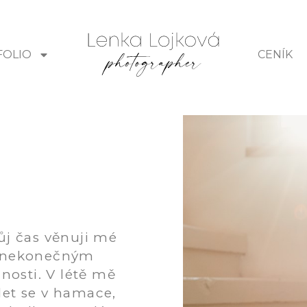
FOLIO
CENÍK
ůj čas věnuji mé
mě nekonečným
nosti. V létě mě
álet se v hamace,